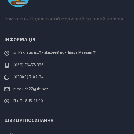
a
v
Кам’янець-Подільський медичний фаховий коледж
i
g
ІНФОРМАЦІЯ
a
м. Кам'янець-Подільский вул. Івана Мазепи 31
(068) 76-57-386
t
(03849) 7-47-34
i
med.uch22@ukr.net
o
Пн-Пт 8:15-17:00
n
ШВИДКІ ПОСИЛАННЯ