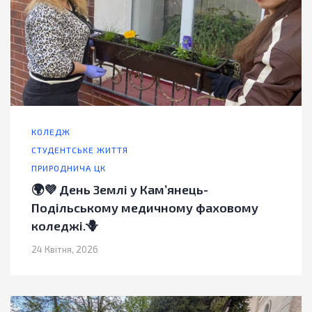
КОЛЕДЖ
СТУДЕНТСЬКЕ ЖИТТЯ
ПРИРОДНИЧА ЦК
🌍💜 День Землі у Кам’янець-
Подільському медичному фаховому
коледжі.🪻
24 Квітня, 2026