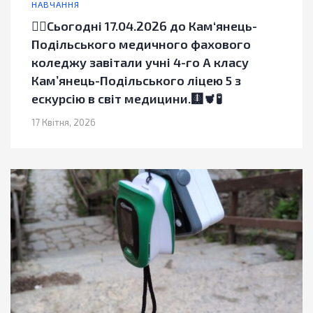
НАВЧАННЯ
✍🏻Сьогодні 17.04.2026 до Кам‘янець-
Подільського медичного фахового
коледжу завітали учні 4-го А класу
Камʼянець-Подільського ліцею 5 з
ескурсію в світ медицини.🩻🫀🧪
17 Квітня, 2026