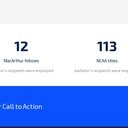
12
113
MacArthur fellows
NCAA titles
or’s recipients were employed
bachelor’s recipients were e
Call to Action