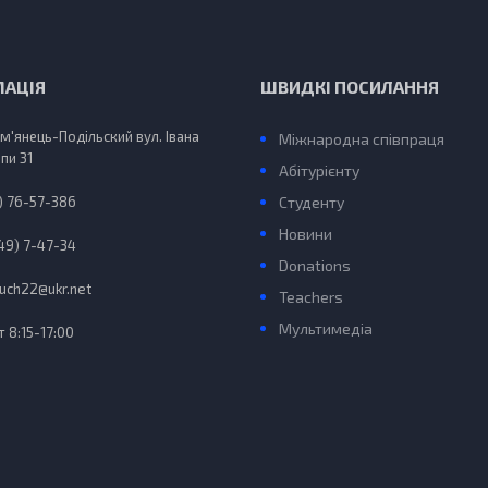
МАЦІЯ
ШВИДКІ ПОСИЛАННЯ
ам'янець-Подільский вул. Івана
Міжнародна співпраця
пи 31
Абітурієнту
) 76-57-386
Студенту
Новини
49) 7-47-34
Donations
uch22@ukr.net
Teachers
Мультимедіа
 8:15-17:00