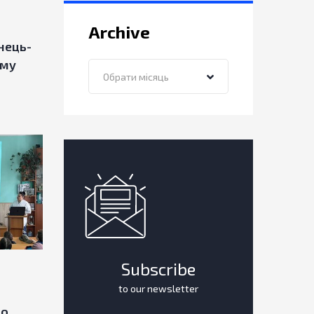
Archive
нець-
ому
Archive
Обрати місяць
Subscribe
to our newsletter
до