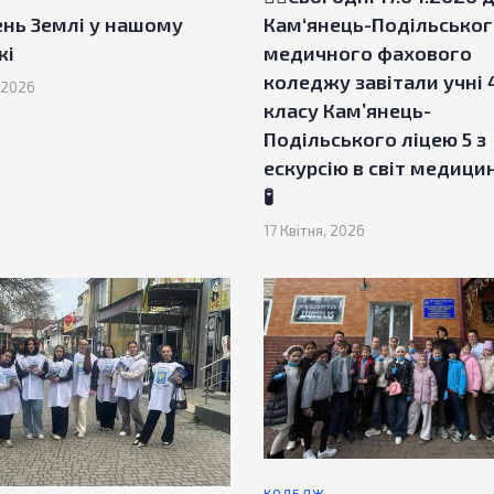
ень Землі у нашому
Кам‘янець-Подільсько
жі
медичного фахового
коледжу завітали учні 
, 2026
класу Камʼянець-
Подільського ліцею 5 з
ескурсію в світ медици
🧪
17 Квітня, 2026
КОЛЕДЖ