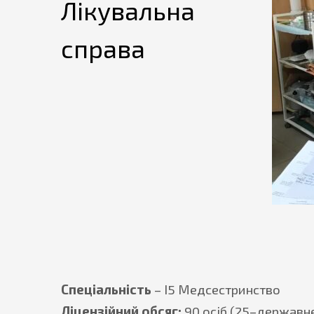
Лікувальна
справа
Спеціальність
– І5 Медсестринство
Ліцензійний обсяг:
90 осіб (25–державн