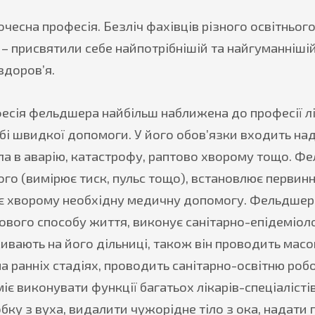
чесна професія. Безліч фахівців різного освітнього р
 – присвятили себе найпотрібнішій та найгуманніші
здоров’я.
есія фельдшера найбільш наближена до професії лі
бі швидкої допомоги. У його обов’язки входить на
ла в аварію, катастрофу, раптово хворому тощо. Ф
го (вимірює тиск, пульс тощо), встановлює первинни
є хворому необхідну медичну допомогу. Фельдшер б
ового способу життя, виконує санітарно-епідеміол
ивають на його дільниці, також він проводить масо
а ранніх стадіях, проводить санітарно-освітню робо
 виконувати функції багатьох лікарів-спеціалістів
обку з вуха, видалити чужорідне тіло з ока, надати