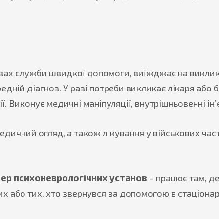
овах служби швидкої допомоги, виїжджає на викли
дній діагноз. У разі потреби викликає лікаря або 
. Виконує медичні маніпуляції, внутрішньовенні ін’є
едичний огляд, а також лікування у військових част
ер психоневрологічних установ
– працює там, де
х або тих, хто звернувся за допомогою в стаціонар 