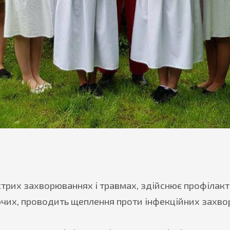
рих захворюваннях і травмах, здійснює профілакт
их, проводить щеплення проти інфекційних захворюв