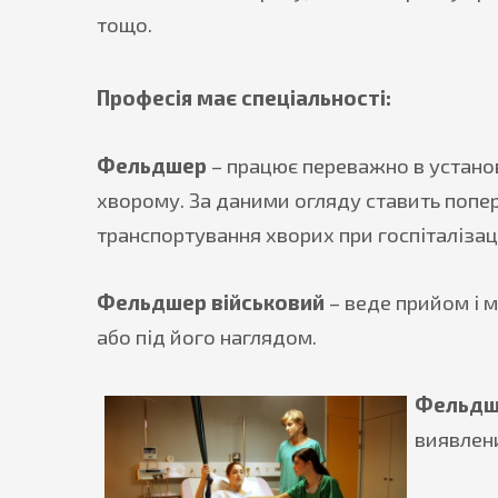
тощо.
Професія має спеціальності:
Фельдшер
– працює переважно в устан
хворому. За даними огляду ставить попере
транспортування хворих при госпіталізації
Фельдшер військовий
– веде прийом і м
або під його наглядом.
Фельдш
виявлени