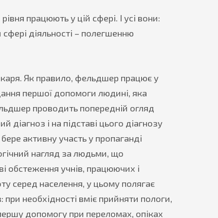
івня працюють у цій сфері. І усі вони:
й сфері діяльності – полегшенню
каря. Як правило, фельдшер працює у
дання першої допомоги людині, яка
ельдшер проводить попередній огляд
й діагноз і на підставі цього діагнозу
ере активну участь у пропаганді
огічний нагляд за людьми, що
ві обстеження учнів, працюючих і
ту серед населення, у цьому полягає
: при необхідності вміє прийняти пологи,
 першу допомогу при переломах, опіках