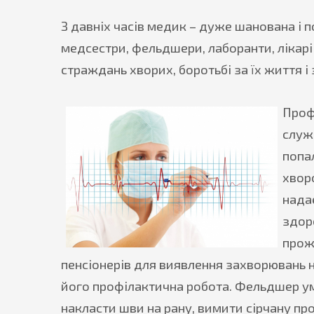
З давніх часів медик – дуже шанована і по
медсестри, фельдшери, лаборанти, лікарі
страждань хворих, боротьбі за їх життя і 
Проф
служ
попа
хворо
нада
здор
прож
пенсіонерів для виявлення захворювань н
його профілактична робота. Фельдшер уміє
накласти шви на рану, вимити сірчану пр