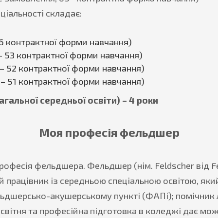
ціальності складає:
46 контрактної форми навчання)
 – 53 контрактної форми навчання)
 – 52 контрактної форми навчання)
 – 51 контрактної форми навчання)
агальної середньої освіти) – 4 роки
Моя професія фельдшер
офесія фельдшера. Фельдшер (нім. Feldscher від F
й працівник із середньою спеціальною освітою, як
ьдшерсько-акушерському пункті (ФАПі); помічник л
світня та професійна підготовка в коледжі дає мож