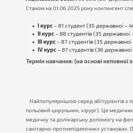
Станом на 01.06.2025 року контингент спе
І курс
– 81 студент (35 державної – 
ІІ курс
– 88 студентів (35 державної
ІІІ курс
– 87 студентів (35 державної
ІV курс
– 87 студентів (36 державної
Термін навчання: (на основі неповної з
Найпопулярнішою серед абітурієнтів є пр
польовий цирульник, хірург). Це медични
медичну та долікарську допомогу на фел
санітарно-протиепідемічних установах. О