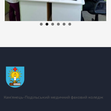
Кам’янець-Подільський медичний фаховий коледж