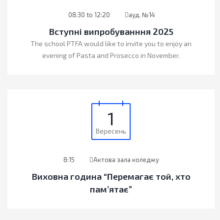
08:30 to 12:20
ауд. №14
Вступні випробуванння 2025
The school PTFA would like to invite you to enjoy an
evening of Pasta and Prosecco in November.
1
Вересень
8:15
Актова зала коледжу
Виховна година “Перемагає той, хто
пам’ятає”