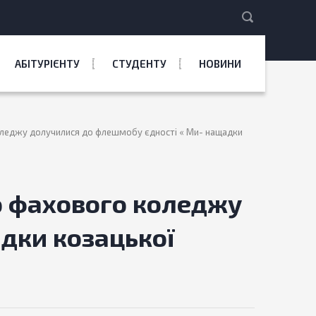
АБІТУРІЄНТУ
СТУДЕНТУ
НОВИНИ
оледжу долучилися до флешмобу єдності « Ми- нащадки
о фахового коледжу
дки козацької