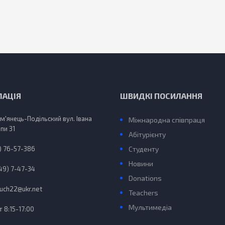
МАЦІЯ
ШВИДКІ ПОСИЛАННЯ
ам'янець-Подільский вул. Івана
Міжнародна співпраця
пи 31
Абітурієнту
) 76-57-386
Студенту
Новини
49) 7-47-34
Donations
uch22@ukr.net
Teachers
Мультимедіа
 8:15-17:00