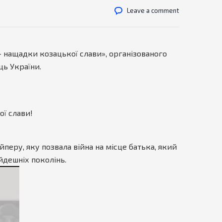
Leave a comment
нащадки козацької слави», організованого
ь України.
ої слави!
йперу, яку позвала війна на місце батька, який
йдешніх поколінь.