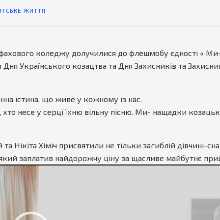
НТСЬКЕ ЖИТТЯ
фахового коледжу долучилися до флешмобу єдності « Ми- 
ня Українського козацтва та Дня Захисників та Захисниц
нна істина, що живе у кожному із нас.
, хто несе у серці їхню вільну пісню. Ми- нащадки козацьк
та Нікіта Хіміч присвятили не тільки загиблій дівчині-сна
 який заплатив найдорожчу ціну за щасливе майбутнє при