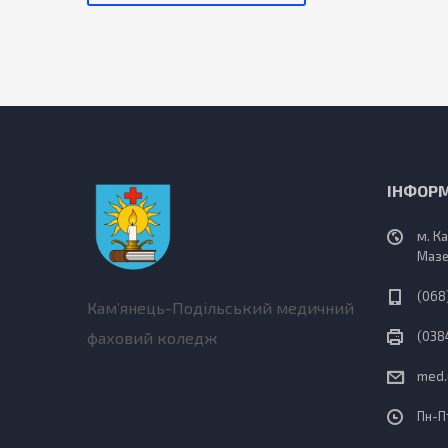
ІНФОР
м. К
Мазе
(068
Кам’янець-Подільський медичний
фаховий коледж
(038
med.
Пн-Пт