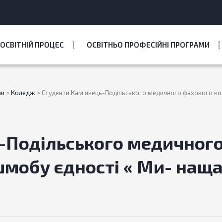
ОСВІТНІЙ ПРОЦЕС
ОСВІТНЬО ПРОФЕСІЙНІ ПРОГРАМИ
ни
>
Коледж
>
Студенти Камʼянець-Подільського медичного фахового к
-Подільського медичног
мобу єдності « Ми- наща