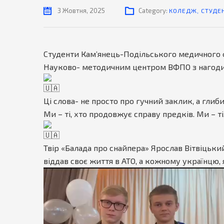
3 Жовтня, 2025
Category:
КОЛЕДЖ
,
СТУДЕ
Студенти Камʼянець-Подільського медичного 
Науково- методичним центром ВФПО з нагоди Д
Ці слова- не просто про гучний заклик, а глиби
Ми – ті, хто продовжує справу предків. Ми – ті
Твір «Балада про снайпера» Ярослав Вітвіцький 
віддав своє життя в АТО, а кожному українцю,
Відеопрогравач