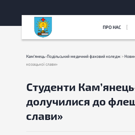
ПРО НАС
Кам'янець-Подільський медичний фаховий коледж
>
Нови
козацької слави»
Студенти Камʼянець
долучилися до флеш
слави»