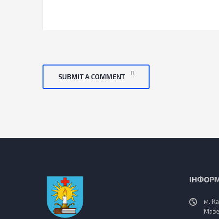
SUBMIT A COMMENT
ІНФОР
м. К
Мазе