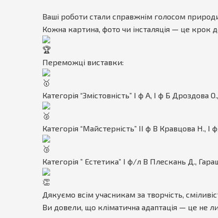
Ваші роботи стали справжнім голосом природи
Кожна картина, фото чи інсталяція — це крок 
Переможці виставки:
Категорія “Змістовність” І ф А, І ф Б Дроздова О.
Категорія “Майстерність” ІІ ф В Кравцова Н., І 
Категорія ” Естетика” І ф/л В Плескань Д., Гара
Дякуємо всім учасникам за творчість, сміливіс
Ви довели, що кліматична адаптація — це не ли