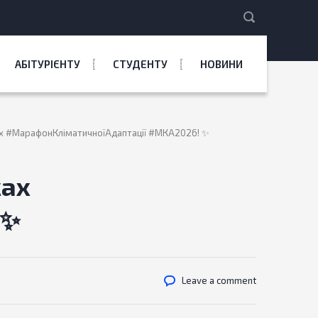
АБІТУРІЄНТУ
СТУДЕНТУ
НОВИНИ
ах #МарафонКліматичноїАдаптації #МКА2026! ✨
ках
 ✨
Leave a comment