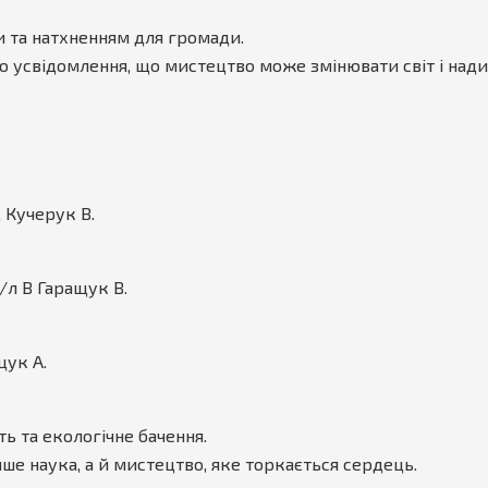
 та натхненням для громади.
до усвідомлення, що мистецтво може змінювати світ і нади
, Кучерук В.
ф/л В Гаращук В.
щук А.
ть та екологічне бачення.
ше наука, а й мистецтво, яке торкається сердець.