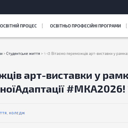
ОСВІТНІЙ ПРОЦЕС
ОСВІТНЬО ПРОФЕСІЙНІ ПРОГРАМИ
ни
>
Студентське життя
>
✨🎨 Вітаємо переможців арт-виставки у рамк
жців арт-виставки у рам
оїАдаптації #МКА2026!
ТТЯ
,
КОЛЕДЖ