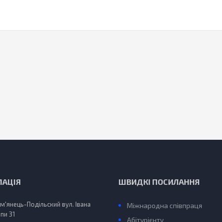
МАЦІЯ
ШВИДКІ ПОСИЛАННЯ
ам'янець-Подільский вул. Івана
Міжнародна співпраця
пи 31
Абітурієнту